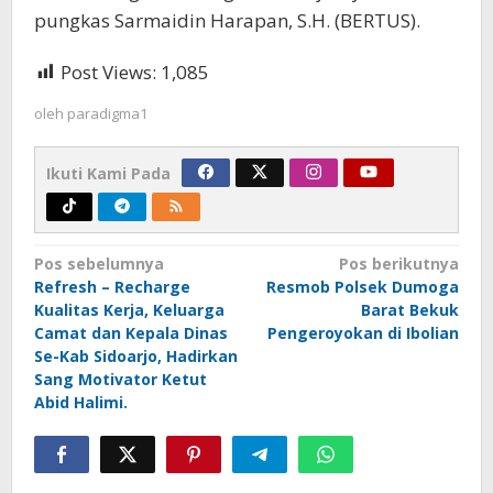
pungkas Sarmaidin Harapan, S.H. (BERTUS).
Post Views:
1,085
oleh
paradigma1
Ikuti Kami Pada
Navigasi
Pos sebelumnya
Pos berikutnya
Refresh – Recharge
Resmob Polsek Dumoga
pos
Kualitas Kerja, Keluarga
Barat Bekuk
Camat dan Kepala Dinas
Pengeroyokan di Ibolian
Se-Kab Sidoarjo, Hadirkan
Sang Motivator Ketut
Abid Halimi.