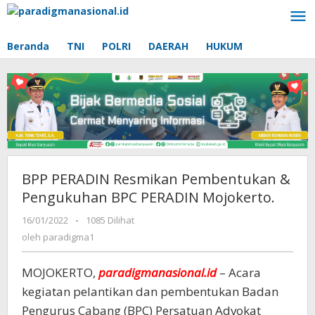
Lewati
ke
konten
Beranda
TNI
POLRI
DAERAH
HUKUM
BPP PERADIN Resmikan Pembentukan &
Pengukuhan BPC PERADIN Mojokerto.
16/01/2022
oleh
-
1085 Dilihat
paradigma1
oleh
paradigma1
MOJOKERTO,
paradigmanasional.id
– Acara
kegiatan pelantikan dan pembentukan Badan
Pengurus Cabang (BPC) Persatuan Advokat