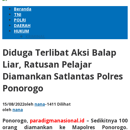
Beranda
TNI
POLRI
DAERAH
HUKUM
KRIMINAL
Diduga Terlibat Aksi Balap
Liar, Ratusan Pelajar
Diamankan Satlantas Polres
Ponorogo
15/08/2022
oleh
nana
-
1411 Dilihat
oleh
nana
Ponorogo,
paradigmanasional.id
– Sedikitnya 100
orang diamankan ke Mapolres Ponorogo.