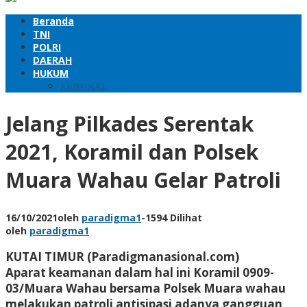
Beranda
TNI
POLRI
DAERAH
HUKUM
KRIMINAL
Jelang Pilkades Serentak
2021, Koramil dan Polsek
Muara Wahau Gelar Patroli
16/10/2021
oleh
paradigma1
-
1594 Dilihat
oleh
paradigma1
KUTAI TIMUR (Paradigmanasional.com)
Aparat keamanan dalam hal ini Koramil 0909-
03/Muara Wahau bersama Polsek Muara wahau
melakukan patroli antisipasi adanya gangguan