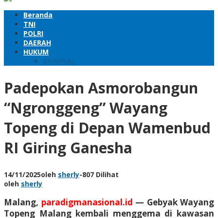
Beranda
TNI
POLRI
DAERAH
HUKUM
KRIMINAL
Padepokan Asmorobangun
“Ngronggeng” Wayang
Topeng di Depan Wamenbud
RI Giring Ganesha
14/11/2025
oleh
sherly
-
807 Dilihat
oleh
sherly
Malang,
paradigmanasional.id
—
Gebyak Wayang
Topeng Malang kembali menggema di kawasan