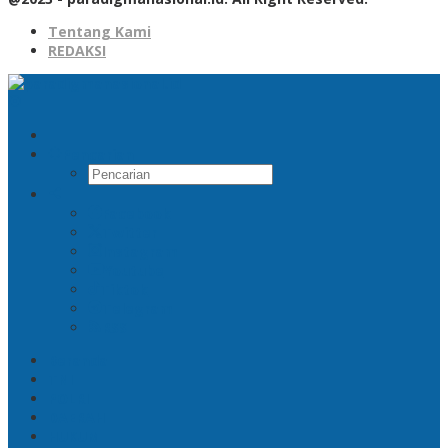
Tentang Kami
REDAKSI
Pencarian
Facebook
Twitter
Instagram
Youtube
Tiktok
Telegram
RSS
Beranda
TNI
POLRI
DAERAH
HUKUM