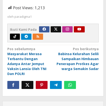
Post Views:
1,213
oleh
paradigma1
Ikuti Kami Pada
Navigasi
Pos sebelumnya
Pos berikutnya
Masyarakat Merasa
Babinsa Kelurahan Selili
pos
Terbantu Dengan
Sampaikan Himbauan
Adanya Antar Jemput
Penerapan Protkes Agar
Vaksin Lansia Oleh TNI
warga Semakin Sadar
Dan POLRI