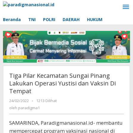
Lewati
ke
konten
Beranda
TNI
POLRI
DAERAH
HUKUM
Tiga Pilar Kecamatan Sungai Pinang
Lakukan Operasi Yustisi dan Vaksin Di
Tempat
24/02/2022
oleh
-
1213 Dilihat
paradigma1
oleh
paradigma1
SAMARINDA, Paradigmanasional.id- membantu
mempercepat program vaksinasi nasional di