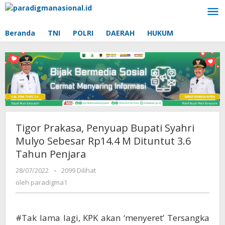
Lewati
ke
konten
Beranda
TNI
POLRI
DAERAH
HUKUM
Tigor Prakasa, Penyuap Bupati Syahri
Mulyo Sebesar Rp14.4 M Dituntut 3.6
Tahun Penjara
28/07/2022
oleh
-
2099 Dilihat
paradigma1
oleh
paradigma1
#Tak lama lagi, KPK akan ‘menyeret’ Tersangka