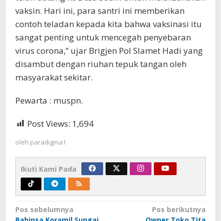
vaksin. Hari ini, para santri ini memberikan
contoh teladan kepada kita bahwa vaksinasi itu
sangat penting untuk mencegah penyebaran
virus corona,” ujar Brigjen Pol Slamet Hadi yang
disambut dengan riuhan tepuk tangan oleh
masyarakat sekitar.
Pewarta : muspn.
Post Views:
1,694
oleh
paradigma1
Ikuti Kami Pada
Navigasi
Pos sebelumnya
Pos berikutnya
Babinsa Koramil Sungai
Owner Toko Tita