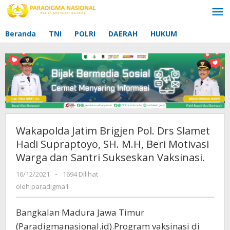
Lewati
ke
konten
Beranda
TNI
POLRI
DAERAH
HUKUM
Wakapolda Jatim Brigjen Pol. Drs Slamet
Hadi Supraptoyo, SH. M.H, Beri Motivasi
Warga dan Santri Sukseskan Vaksinasi.
16/12/2021
oleh
-
1694 Dilihat
paradigma1
oleh
paradigma1
Bangkalan Madura Jawa Timur
(Paradigmanasional.id).Program vaksinasi di